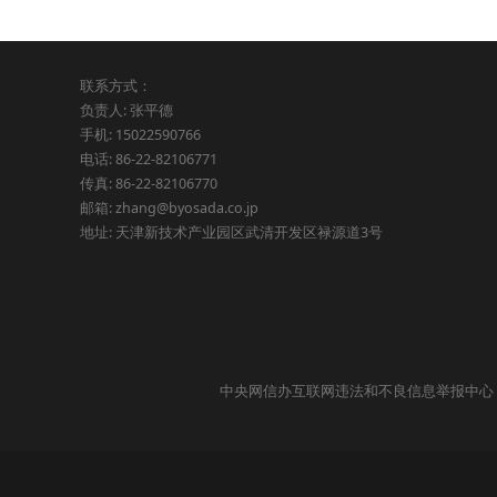
联系方式：
负责人: 张平德
手机: 15022590766
电话: 86-22-82106771
传真: 86-22-82106770
邮箱: zhang@byosada.co.jp
地址: 天津新技术产业园区武清开发区禄源道3号
中央网信办互联网违法和不良信息举报中心