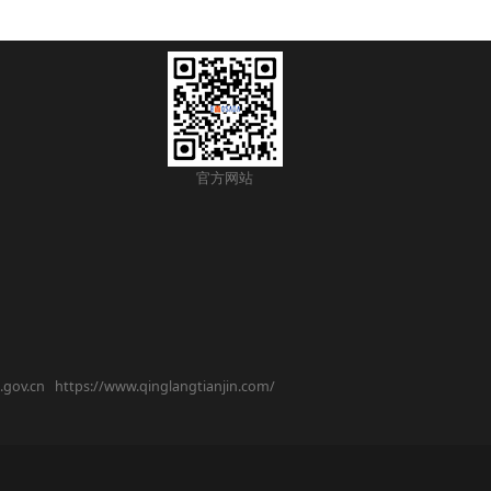
官方网站
.gov.cn
https://www.qinglangtianjin.com/